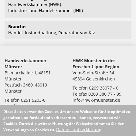
Handwerkskammer (HWK)
Industrie- und Handelskammer (IHK)
Branche:
Handel, Instandhaltung, Reparatur von Kfz
Handwerkskammer
HWK Münster in der
Münster
Emscher-Lippe-Region
Bismarckallee 1, 48151
Vom-Stein-Straße 34
Münster
45894 Gelsenkirchen
Postfach 3480, 48019
Telefon 0209 38077 - 0
Münster
Telefax 0209 380 77 - 99
Telefon 0251 5203-0
info@hwk-muenster.de
Telefax 0251 5203-106
Startseite
Diese Seite verwendet Cookies
Um unsere Webseite für Sie optimal zu
info@hwk-muenster.de
Über uns
gestalten und fortlaufend verbessern zu können, verwenden wir
www.hwk-muenster.de
Impressum
Cookies. Durch die weitere Nutzung der Webseite stimmen Sie der
Presse & Medien
Datenschutzerklärung
Verwendung von Cookies zu.
Kontakt